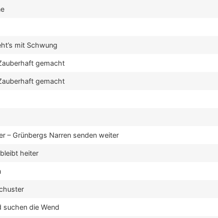
ne
eht’s mit Schwung
Zauberhaft gemacht
Zauberhaft gemacht
er – Grünbergs Narren senden weiter
bleibt heiter
n
chuster
d suchen die Wend