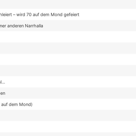
hleiert – wird 70 auf dem Mond gefeiert
’ner anderen Narrhalla
al…
den
g auf dem Mond)